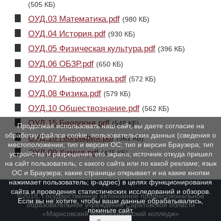
(505 КБ)
ОУД.03 Математика.pdf
(980 КБ)
ОУД.04 История.pdf
(930 КБ)
ОУД.05 Физическая культура.pdf
(396 КБ)
ОУД.06 ОБЗР.pdf
(650 КБ)
ОУД.07 Информатика.pdf
(572 КБ)
ОУД.08 Физика.pdf
(579 КБ)
ОУД.10 Обществознание.pdf
(562 КБ)
ОУД.15 Биология.pdf
(549 КБ)
Продолжая использовать наш сайт, вы даете согласие на
обработку файлов cookie, пользовательских данных (сведения о
ОУД.16 География.pdf
(561 КБ)
местоположении; тип и версия ОС; тип и версия Браузера; тип
ОУД.09 Химия.pdf
(475 КБ)
устройства и разрешение его экрана; источник откуда пришел
на сайт пользователь; с какого сайта или по какой рекламе; язык
ОС и Браузера; какие страницы открывает и на какие кнопки
нажимает пользователь; ip-адрес) в целях функционирования
сайта и проведения статистических исследований и обзоров.
©2018, Государственное автономное профессиональное
Если вы не хотите, чтобы ваши данные обрабатывались,
образовательное учреждение Саратовской области
покиньте сайт.
«Марксовский политехнический колледж»