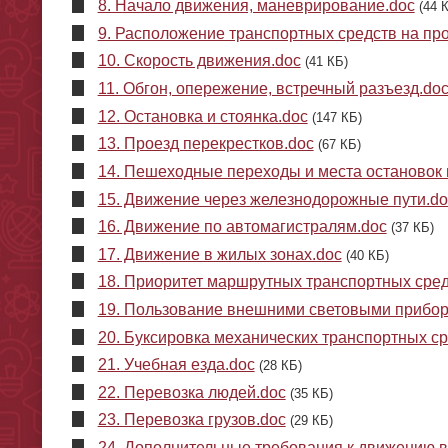
8. Начало движения, маневрирование.doc
(44 
9. Расположение транспортных средств на про
10. Скорость движения.doc
(41 КБ)
11. Обгон, опережение, встречный разъезд.do
12. Остановка и стоянка.doc
(147 КБ)
13. Проезд перекрестков.doc
(67 КБ)
14. Пешеходные переходы и места остановок
15. Движение через железнодорожные пути.do
16. Движение по автомагистралям.doc
(37 КБ)
17. Движение в жилых зонах.doc
(40 КБ)
18. Приоритет маршрутных транспортных сред
19. Пользование внешними световыми прибор
20. Буксировка механических транспортных ср
21. Учебная езда.doc
(28 КБ)
22. Перевозка людей.doc
(35 КБ)
23. Перевозка грузов.doc
(29 КБ)
24. Дополнительные требования к движению в