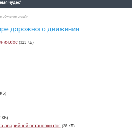
ремя чудес"
е обучение онлайн
фере дорожного движения
ения.doc
(313 КБ)
 КБ)
2 КБ)
ка аварийной остановки.doc
(28 КБ)