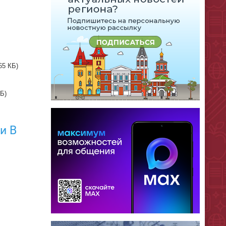
65 КБ)
КБ)
и В