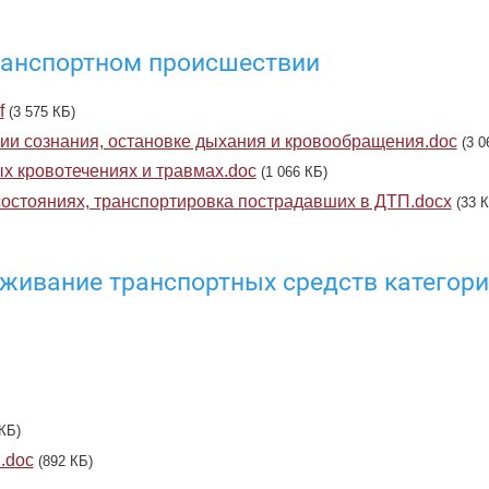
ранспортном происшествии
f
(3 575 КБ)
вии сознания, остановке дыхания и кровообращения.doc
(3 0
х кровотечениях и травмах.doc
(1 066 КБ)
состояниях, транспортировка пострадавших в ДТП.docx
(33 
уживание транспортных средств категори
КБ)
.doc
(892 КБ)