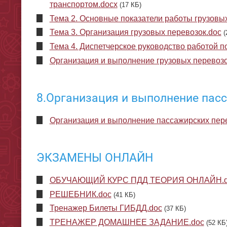
транспортом.docx
(17 КБ)
Тема 2. Основные показатели работы грузовы
Тема 3. Организация грузовых перевозок.doc
(
Тема 4. Диспетчерское руководство работой п
Организация и выполнение грузовых перевоз
8.Организация и выполнение пас
Организация и выполнение пассажирских пер
ЭКЗАМЕНЫ ОНЛАЙН
ОБУЧАЮЩИЙ КУРС ПДД ТЕОРИЯ ОНЛАЙН.d
РЕШЕБНИК.doc
(41 КБ)
Тренажер Билеты ГИБДД.doc
(37 КБ)
ТРЕНАЖЕР ДОМАШНЕЕ ЗАДАНИЕ.doc
(52 КБ