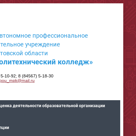
автономное профессиональное
ательное учреждение
товской области
олитехнический колледж»
 5-10-92; 8 (84567) 5-18-30
pou_mpk@mail.ru
ценка деятельности образовательной организации
пции