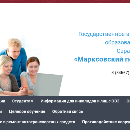
Государственное 
образов
Сара
«Марксовский п
8 (84567)
ции
Студентам
Информация для инвалидов и лиц с ОВЗ
О
ы
Целевое обучение
Обратная связь
е и ремонт автотранспортных средств
Противодействие корру