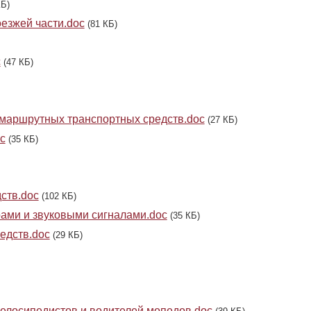
КБ)
езжей части.doc
(81 КБ)
c
(47 КБ)
 маршрутных транспортных средств.doc
(27 КБ)
c
(35 КБ)
ств.doc
(102 КБ)
ами и звуковыми сигналами.doc
(35 КБ)
едств.doc
(29 КБ)
елосипедистов и водителей мопедов.doc