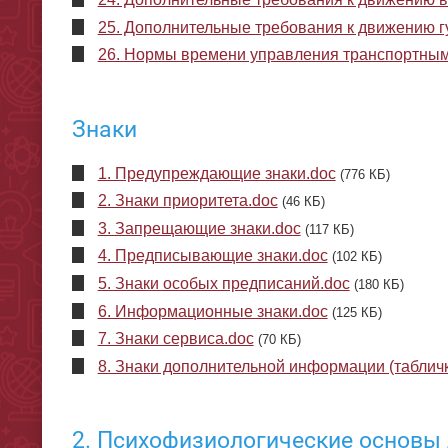
25. Дополнительные требования к движению гу
26. Нормы времени управления транспортным
Знаки
1. Предупреждающие знаки.doc
(776 КБ)
2. Знаки приоритета.doc
(46 КБ)
3. Запрещающие знаки.doc
(117 КБ)
4. Предписывающие знаки.doc
(102 КБ)
5. Знаки особых предписаний.doc
(180 КБ)
6. Информационные знаки.doc
(125 КБ)
7. Знаки сервиса.doc
(70 КБ)
8. Знаки дополнительной информации (табличк
2. Психофизиологические основы 