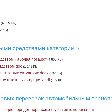
(4 655 КБ)
62 КБ)
ными средствами категории В
дством Рабочая поза.pdf
(4 806 КБ)
едством.doc
(1 141 КБ)
в штатных ситуациях.docx
(232 КБ)
вне штатных ситуациях.pdf
(189 КБ)
узовых перевозок автомобильным трансп
ляющие порядок перевозки грузов автомобильным