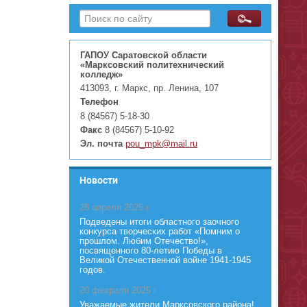
ГАПОУ Саратовской области
«Марксовский политехнический
колледж»
413093, г. Маркс, пр. Ленина, 107
Телефон
8 (84567) 5-18-30
Факс
8 (84567) 5-10-92
Эл. почта
pou_mpk@mail.ru
Новости
28 апреля 2025 г.
Подведены итоги областного заочного
конкурса творческих работ «Помним о
прошлом. Любим Отечество!»,
посвященного 80-летию Победы в
Великой Отечественной войне 1941-1945
годов.
20 февраля 2025 г.
Уважаемые жители Марксовского района!