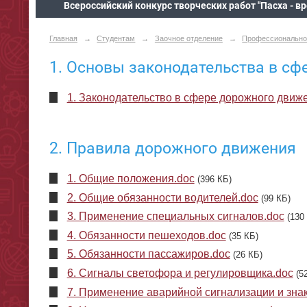
Всероссийский конкурс творческих работ "Пасха - в
Главная
→
Студентам
→
Заочное отделение
→
Профессионально
1. Основы законодательства в с
1. Законодательство в сфере дорожного движ
2. Правила дорожного движения
1. Общие положения.doc
(396 КБ)
2. Общие обязанности водителей.doc
(99 КБ)
3. Применение специальных сигналов.doc
(130
4. Обязанности пешеходов.doc
(35 КБ)
5. Обязанности пассажиров.doc
(26 КБ)
6. Сигналы светофора и регулировщика.doc
(5
7. Применение аварийной сигнализации и зна