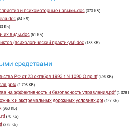
сприятия и психомоторные навыки..doc
(373 КБ)
еля.doc
(84 КБ)
63 КБ)
и их виды.doc
(51 КБ)
ктов (психологический практикум).doc
(188 КБ)
ными средствами
тва РФ от 23 октября 1993 г N 1090 О пр.rtf
(496 КБ)
ля.pptx
(2 795 КБ)
тва на эффективность и безопасность управления.pdf
(1 029 
ложных и экстремальных дорожных условиях.ppt
(427 КБ)
x
(963 КБ)
rtf
(70 КБ)
f
(278 КБ)