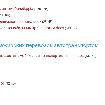
х автомобилей.pptx
(1 859 КБ)
283 КБ)
одвижного состава.docx
(25 КБ)
ок автомобильным транспортом.docx
(843 КБ)
сажирских перевозок автотранспортом
евозок автомобильным транспортом лекции.doc
(430 КБ)
oc
(42 КБ)
)