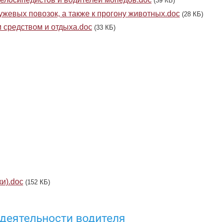
(39 КБ)
жевых повозок, а также к прогону животных.doc
(28 КБ)
 средством и отдыха.doc
(33 КБ)
и).doc
(152 КБ)
деятельности водителя