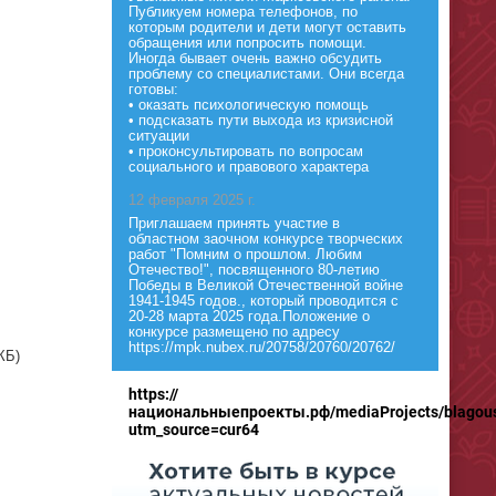
Публикуем номера телефонов, по
которым родители и дети могут оставить
обращения или попросить помощи.
Иногда бывает очень важно обсудить
проблему со специалистами. Они всегда
готовы:
• оказать психологическую помощь
• подсказать пути выхода из кризисной
ситуации
• проконсультировать по вопросам
социального и правового характера
12 февраля 2025 г.
Приглашаем принять участие в
областном заочном конкурсе творческих
работ "Помним о прошлом. Любим
Отечество!", посвященного 80-летию
Победы в Великой Отечественной войне
1941-1945 годов., который проводится с
20-28 марта 2025 года.Положение о
конкурсе размещено по адресу
https://mpk.nubex.ru/20758/20760/20762/
КБ)
https://
национальныепроекты.рф/mediaProjects/blagous
utm_source=cur64