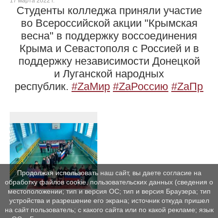
17 марта 2022 г.
Студенты колледжа приняли участие
во Всероссийской акции "Крымская
весна" в поддержку воссоединения
Крыма и Севастополя с Россией и в
поддержку независимости Донецкой
и Луганской народных
республик.
#ZаМир
#ZаРоссию
#ZаПрез
Продолжая использовать наш сайт, вы даете согласие на
обработку файлов cookie, пользовательских данных (сведения о
местоположении; тип и версия ОС; тип и версия Браузера; тип
устройства и разрешение его экрана; источник откуда пришел
на сайт пользователь; с какого сайта или по какой рекламе; язык