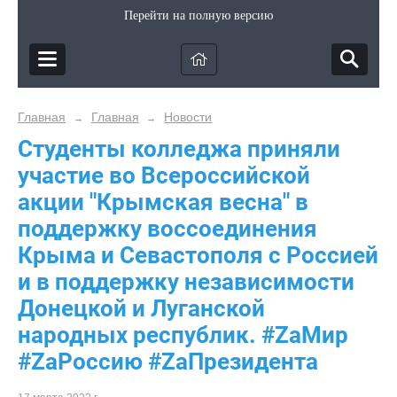
Перейти на полную версию
Главная
Главная
Новости
→
→
Студенты колледжа приняли
участие во Всероссийской
акции "Крымская весна" в
поддержку воссоединения
Крыма и Севастополя с Россией
и в поддержку независимости
Донецкой и Луганской
народных республик. #ZаМир
#ZаРоссию #ZаПрезидента