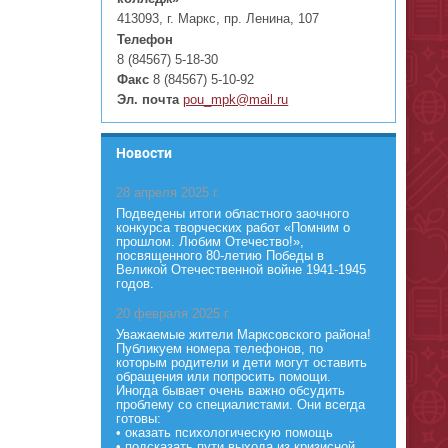
413093, г. Маркс, пр. Ленина, 107
Телефон
8 (84567) 5-18-30
Факс
8 (84567) 5-10-92
Эл. почта
pou_mpk@mail.ru
Новости
28 апреля 2025 г.
Подведены итоги областного заочного
конкурса творческих работ «Помним о
прошлом. Любим Отечество!»,
посвященного 80-летию Победы в
Великой Отечественной войне 1941-1945
годов.
20 февраля 2025 г.
Уважаемые жители Марксовского района!
Публикуем номера телефонов, по
которым родители и дети могут оставить
обращения или попросить помощи.
Иногда бывает очень важно обсудить
проблему со специалистами. Они всегда
готовы:
• оказать психологическую помощь
• подсказать пути выхода из кризисной