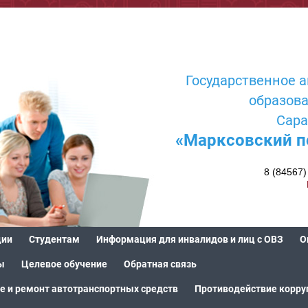
Государственное 
образов
Сара
«Марксовский п
8 (84567)
ции
Студентам
Информация для инвалидов и лиц с ОВЗ
О
ы
Целевое обучение
Обратная связь
е и ремонт автотранспортных средств
Противодействие корру