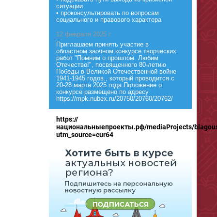
ситуации
• проконсультировать по вопросам
социального и правового характера
12 февраля 2025 г.
Приглашаем принять участие в
областном заочном конкурсе творческих
работ "Помним о прошлом. Любим
Отечество!", посвященного 80-летию
Победы в Великой Отечественной войне
1941-1945 годов., который проводится с
20-28 марта 2025 года.Положение о
конкурсе размещено по адресу
https://mpk.nubex.ru/20758/20760/20762/
https://
национальныепроекты.рф/mediaProjects/blagous
utm_source=cur64