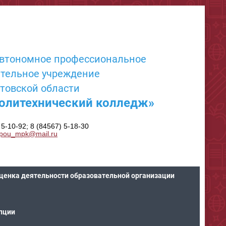
автономное профессиональное
ательное учреждение
товской области
олитехнический колледж»
 5-10-92; 8 (84567) 5-18-30
pou_mpk@mail.ru
ценка деятельности образовательной организации
пции