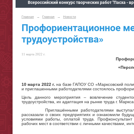
Всероссийский конкурс творческих работ "Пасха - в
Главная
→
Главная
→
Новости
Профориентационное ме
трудоустройства»
11 марта 2022 г.
Профори
«Персп
10 марта 2022 г.
на базе ГАПОУ СО «Марксовский поли
и приглашенными работодателями состоялось профори
Цель данного мероприятия – вовлечение студент
трудоустройства, их адаптация на рынке труда г. Маркс
Приглашёнными работодателями выступали: ОО
рассказали о своих предприятиях и ознакомили буду
условиями работы, оплатой труда. Профконсультант
рабочих мест в соответствии с личными качествами, ин