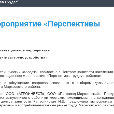
ремя чудес"
роприятие «Перспективы
ентационное мероприятие
ективы трудоустройства»
технический колледж»
совместно с Центром занятости населения 
ентационное мероприятие «Перспективы трудоустройства».
ов в обсуждение вопросов, связанных с выбором дальнейше
а и Марксовского района.
О «АГРОИНВЕСТ», ООО «Пивзавод-Марксовский». Предст
щих выпускников с рабочими местами, имеющимися на сегодняшн
 центра занятости Капустянская И.В. предложила выпускникам 
тересами и востребованностью на рынке труда Марксовского района