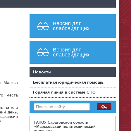
Версия для
слабовидящих
Версия для
слабовидящих
Новости
Бесплатная юридическая помощь
г. Маркса
Горячая линия в системе СПО
го места
авители
ий день,
вакансии
.
ГАПОУ Саратовской области
«Марксовский политехнический
колледж»